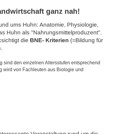
ndwirtschaft ganz nah!
 rund ums Huhn: Anatomie, Physiologie,
s Huhn als "Nahrungsmittelproduzent".
sichtigt die
BNE- Kriterien
(=Bildung für
.
ng sind den einzelnen Altersstufen entsprechend
ung wird von Fachleuten aus Biologie und
Interessante Veranstaltung rund um die